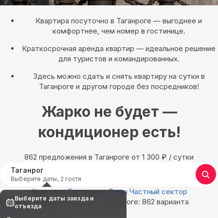
Квартира посуточно в Таганроге — выгоднее и
комфортнее, чем номер в гостинице.
Краткосрочная аренда квартир — идеальное решение
для туристов и командированных.
Здесь можно сдать и снять квартиру на сутки в
Таганроге и другом городе без посредников!
Жарко не будет —
кондиционер есть!
862 предложения в Таганроге oт 1 300
₽
/ сутки
Таганрог
Выберите даты, 2 гостя
Квартиры
Гостиницы
Дома
Частный сектор
Выберите даты заезда и
Найдём, где остановиться в Таганроге: 862 варианта
отъезда
Показать на карте