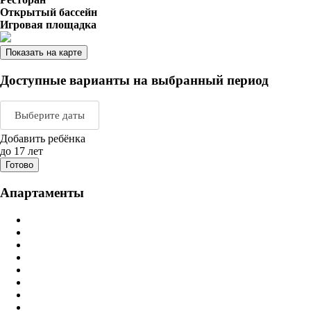
Открытый бассейн
Игровая площадка
Показать на карте
Доступные варианты на выбранный период
Выберите даты
Добавить ребёнка
Август 2026
Сентяб
до 17 лет
Готово
пн
вт
ср
чт
пт
сб
вс
пн
вт
ср
ч
Апартаменты
1
2
1
2
3
3
4
5
6
7
8
9
7
8
9
1
10
11
12
13
14
15
16
14
15
16
1
17
18
19
20
21
22
23
21
22
23
2
24
25
26
27
28
29
30
28
29
30