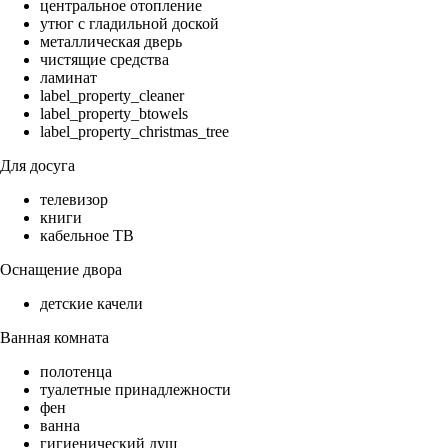
центральное отопление
утюг с гладильной доской
металлическая дверь
чистящие средства
ламинат
label_property_cleaner
label_property_btowels
label_property_christmas_tree
Для досуга
телевизор
книги
кабельное ТВ
Оснащение двора
детские качели
Ванная комната
полотенца
туалетные принадлежности
фен
ванна
гигиенический душ