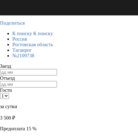
Поделиться
К поиску
К поиску
Россия
Ростовская область
Таганрог
№2109738
Заезд
Отъезд
Гости
за сутки
3 500
₽
Предоплата 15 %